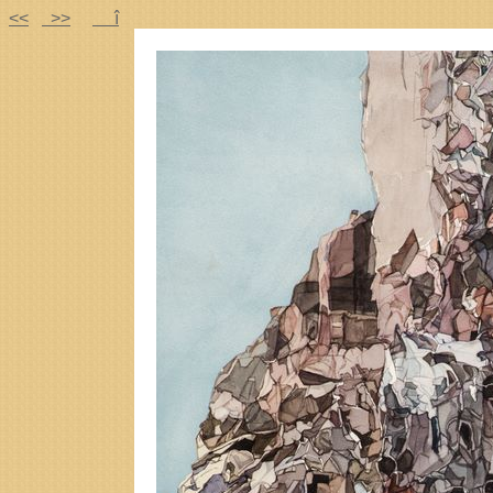
<<
>>
î